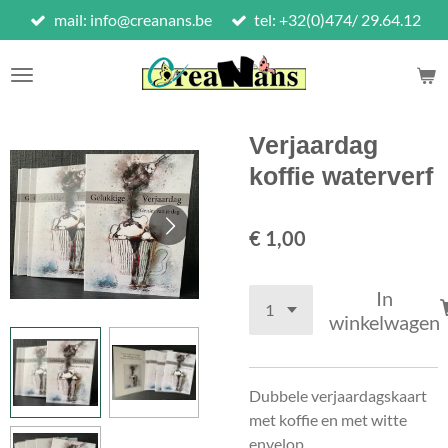
mail: info@creanans.be
tel: +32(0)474/ 29.64.12
Ga
direct
naar
de
hoofdinhoud
Verjaardag
koffie waterverf
€ 1,00
In
winkelwagen
Dubbele verjaardagskaart
met koffie en met witte
envelop.