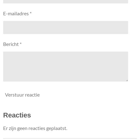
e
e
e
e
s
t
n
n
n
n
E-mailadres *
e
r
r
e
Bericht *
n
Verstuur reactie
Reacties
Er zijn geen reacties geplaatst.