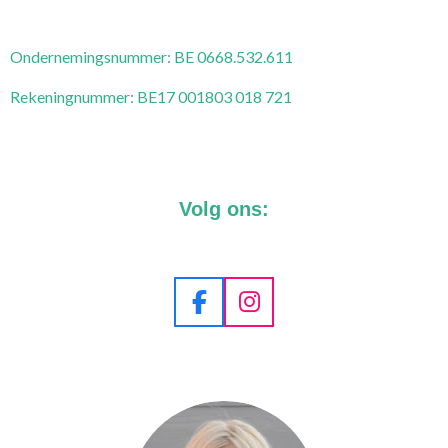
Ondernemingsnummer:
BE 0668.532.611
Rekeningnummer: BE17 001803 018 721
Volg ons:
F
I
a
n
c
s
e
t
b
a
o
g