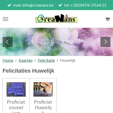
mail: info@creanans.be
tel: +32(0)474/ 29.64.12
Ga
direct
naar
de
hoofdinhoud
Home
»
Kaarten
»
Felicitatie
»
Huwelijk
Felicitaties Huwelijk
Proficiat
Proficiat
zoveel
Huwelij
jaar
k