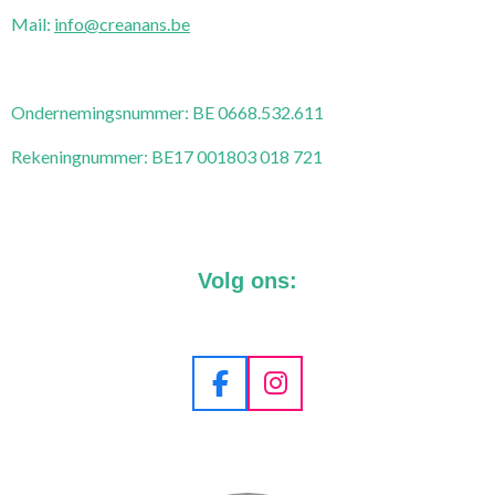
Mail:
info@creanans.be
Ondernemingsnummer:
BE 0668.532.611
Rekeningnummer: BE17 001803 018 721
Volg ons:
F
I
a
n
c
s
e
t