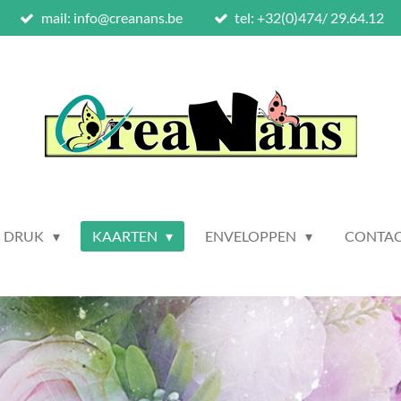
mail: info@creanans.be
tel: +32(0)474/ 29.64.12
N DRUK
KAARTEN
ENVELOPPEN
CONTA