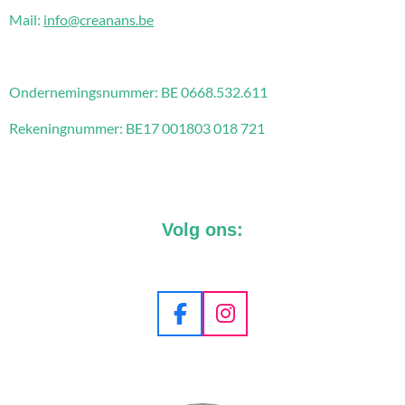
Mail:
info@creanans.be
Ondernemingsnummer:
BE 0668.532.611
Rekeningnummer: BE17 001803 018 721
Volg ons:
F
I
a
n
c
s
e
t