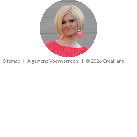
b
a
o
g
o
r
k
a
m
Sitemap
I
Algemene Voorwaarden
I © 2026 CreaNans