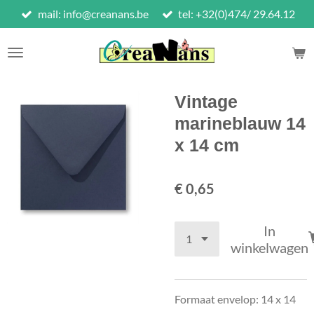
mail: info@creanans.be
tel: +32(0)474/ 29.64.12
Ga
direct
naar
de
hoofdinhoud
Vintage
marineblauw 14
x 14 cm
€ 0,65
In
winkelwagen
Formaat envelop: 14 x 14