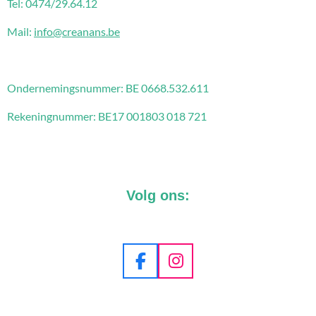
Tel: 0474/29.64.12
Mail:
info@creanans.be
Ondernemingsnummer:
BE 0668.532.611
Rekeningnummer: BE17 001803 018 721
Volg ons:
F
I
a
n
c
s