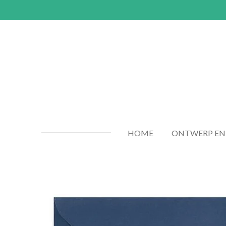
Ga
direct
naar
de
hoofdinhoud
HOME
ONTWERP EN