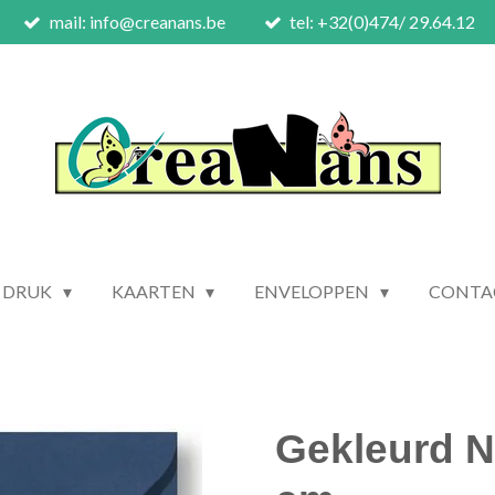
mail: info@creanans.be
tel: +32(0)474/ 29.64.12
 DRUK
KAARTEN
ENVELOPPEN
CONTA
Gekleurd N