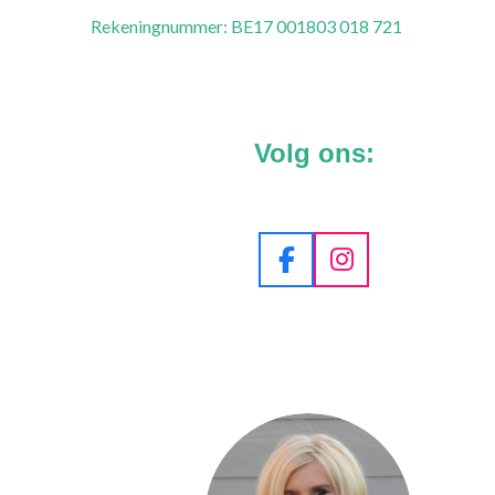
Rekeningnummer: BE17 001803 018 721
Volg ons:
F
I
a
n
c
s
e
t
b
a
o
g
o
r
k
a
m