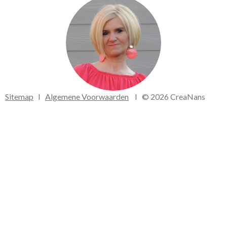
o
g
o
r
k
a
m
Sitemap
I
Algemene Voorwaarden
I © 2026 CreaNans