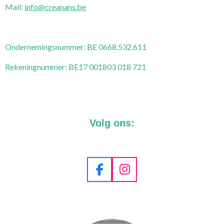
Mail:
info@creanans.be
Ondernemingsnummer:
BE 0668.532.611
Rekeningnummer: BE17 001803 018 721
Volg ons:
F
I
a
n
c
s
e
t
b
a