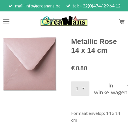
mail: info@creanans.be
tel: +32(0)474/ 29.64.12
Ga
direct
naar
de
hoofdinhoud
Metallic Rose
14 x 14 cm
€ 0,80
In
winkelwagen
Formaat envelop: 14 x 14
cm